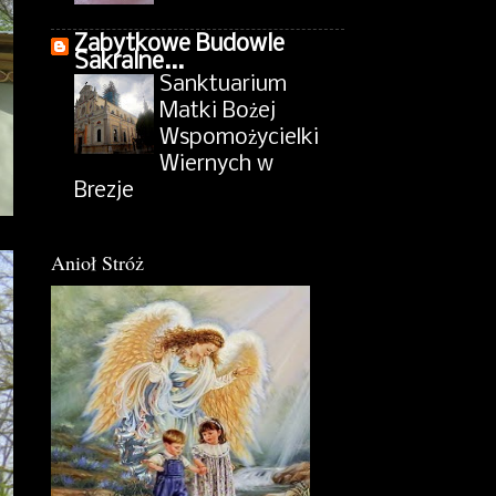
Zabytkowe Budowle
Sakralne...
Sanktuarium
Matki Bożej
Wspomożycielki
Wiernych w
Brezje
Anioł Stróż