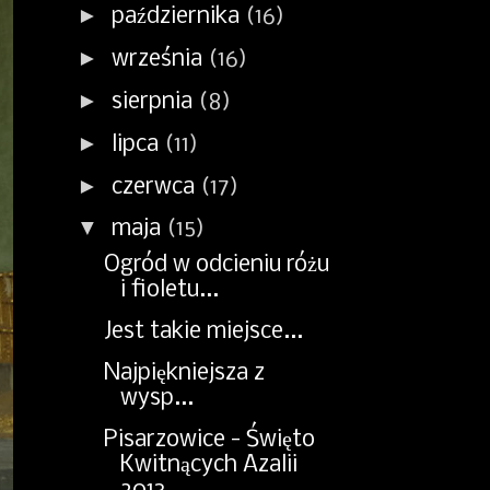
►
października
(16)
►
września
(16)
►
sierpnia
(8)
►
lipca
(11)
►
czerwca
(17)
▼
maja
(15)
Ogród w odcieniu różu
i fioletu...
Jest takie miejsce...
Najpiękniejsza z
wysp...
Pisarzowice - Święto
Kwitnących Azalii